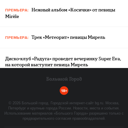
Нежный альбом «Косички» от певицы
ПРЕМЬЕРА:
Mirèle
Трек «Метеорит» певицы Мирель
ПРЕМЬЕРА:
Диско-клуб «Радуга» проведет вечеринку Super Eva,
на которой выступит певица Мирель
18+
©
2026
Большой город. Городской интернет-сайт bg.ru. Москва,
Петербург и крупные города России. Новости, места и события.
Использование материалов «Большого Города» разрешено только с
предварительного согласия правообладателей.