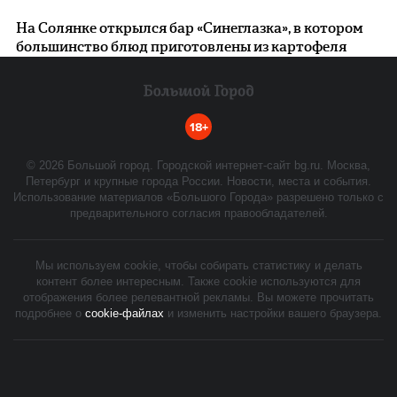
На Солянке открылся бар «Синеглазка», в котором
большинство блюд приготовлены из картофеля
18+
©
2026
Большой город. Городской интернет-сайт bg.ru. Москва,
Петербург и крупные города России. Новости, места и события.
Использование материалов «Большого Города» разрешено только с
предварительного согласия правообладателей.
Мы используем cookie, чтобы собирать статистику и делать
контент более интересным. Также cookie используются для
отображения более релевантной рекламы. Вы можете прочитать
подробнее о
cookie-файлах
и изменить настройки вашего браузера.