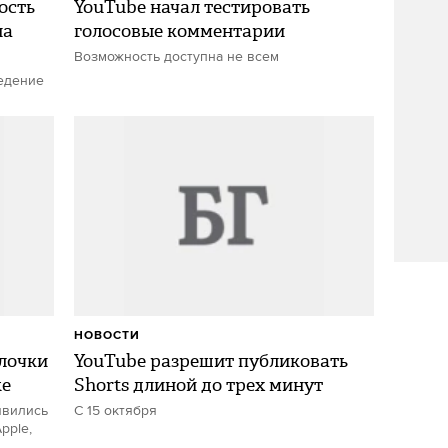
ость
YouTube начал тестировать
на
голосовые комментарии
Возможность доступна не всем
едение
НОВОСТИ
алочки
YouTube разрешит публиковать
ке
Shorts длиной до трех минут
явились
С 15 октября
pple,