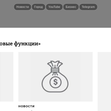
новости
город
YouTube
бизнес
telegram
Новые функции»
НОВОСТИ