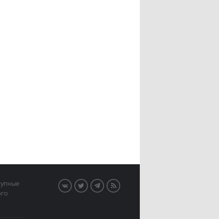
рупные
VK
Twitter
Telegram
RSS
ого