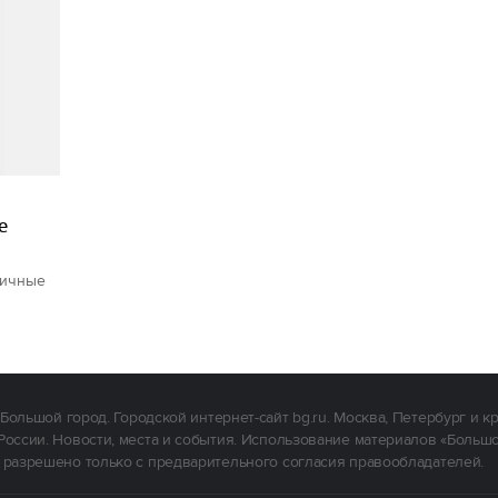
е
личные
Большой город. Городской интернет-сайт bg.ru. Москва, Петербург и к
России. Новости, места и события. Использование материалов «Больш
 разрешено только с предварительного согласия правообладателей.