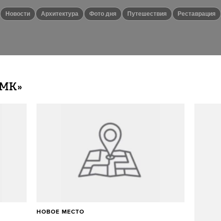
новости
Архитектура
Фото дня
путешествия
Реставрация
ОМК»
НОВОЕ МЕСТО