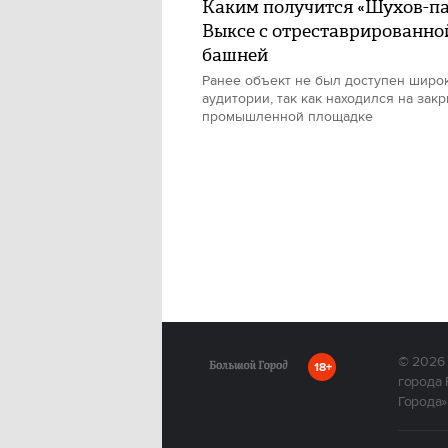
Каким получится «Шухов-па
Выксе с отреставрированно
башней
Ранее объект не был доступен широ
аудитории, так как находился на зак
промышленной площадке
© 2026
18+
города 
Города»