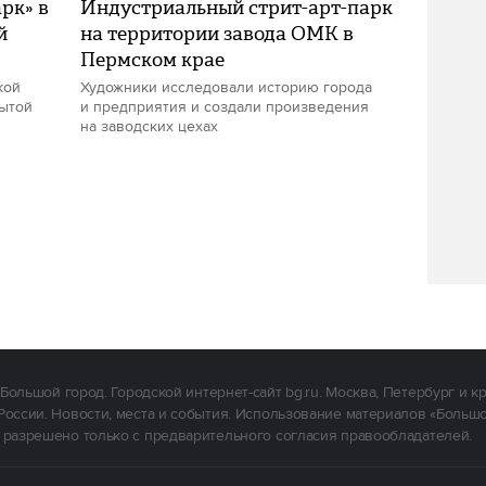
рк» в
Индустриальный стрит-арт-парк
й
на территории завода ОМК в
Пермском крае
кой
Художники исследовали историю города
рытой
и предприятия и создали произведения
на заводских цехах
Большой город. Городской интернет-сайт bg.ru. Москва, Петербург и к
России. Новости, места и события. Использование материалов «Больш
 разрешено только с предварительного согласия правообладателей.