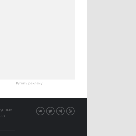
Купить рекламу
рупные
VK
Twitter
Telegram
RSS
ого