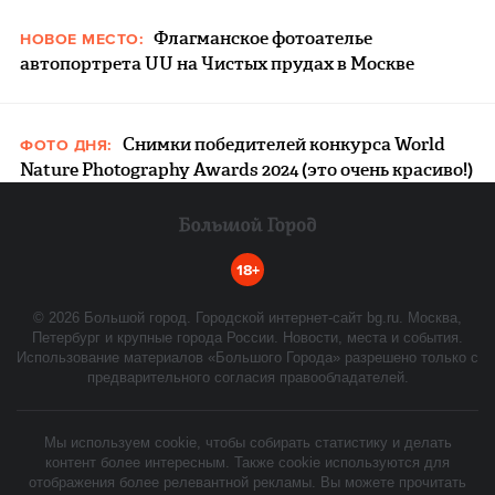
Флагманское фотоателье
НОВОЕ МЕСТО:
автопортрета UU на Чистых прудах в Москве
Снимки победителей конкурса World
ФОТО ДНЯ:
Nature Photography Awards 2024 (это очень красиво!)
18+
©
2026
Большой город. Городской интернет-сайт bg.ru. Москва,
Петербург и крупные города России. Новости, места и события.
Использование материалов «Большого Города» разрешено только с
предварительного согласия правообладателей.
Мы используем cookie, чтобы собирать статистику и делать
контент более интересным. Также cookie используются для
отображения более релевантной рекламы. Вы можете прочитать