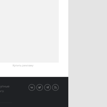
Купить рекламу
рупные
VK
Twitter
Telegram
RSS
ого