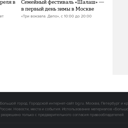
реля в
Семейный фестиваль «Шалаш» —
в первый день зимы в Москве
ет
«Три вокзала. Депо», с 10:00 до 20:00
Большой город. Городской интернет-сайт bg.ru. Москва, Петербург и к
России. Новости, места и события. Использование материалов «Больш
 разрешено только с предварительного согласия правообладателей.