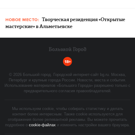
Творческая резиденция «Открытые
НОВОЕ МЕСТО:
мастерские» в Альметьевске
18+
©
2026
Большой город. Городской интернет-сайт bg.ru. Москва,
Петербург и крупные города России. Новости, места и события.
Использование материалов «Большого Города» разрешено только с
предварительного согласия правообладателей.
Мы используем cookie, чтобы собирать статистику и делать
контент более интересным. Также cookie используются для
отображения более релевантной рекламы. Вы можете прочитать
подробнее о
cookie-файлах
и изменить настройки вашего браузера.