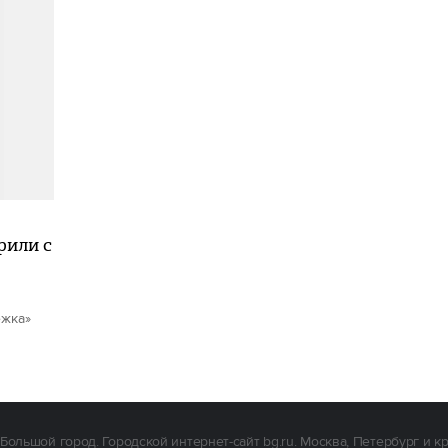
рили с
ежка»
Большой город. Городской интернет-сайт bg.ru. Москва, Петербург и к