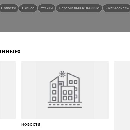
новости
бизнес
утечки
Персональные данные
«Авиасейлс»
анные»
НОВОСТИ