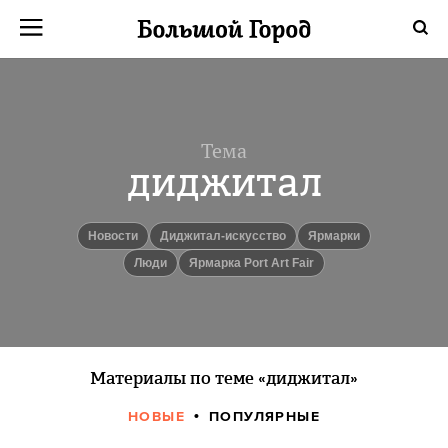
Тема
диджитал
новости
диджитал-искусство
ярмарки
люди
Ярмарка Port Art Fair
Материалы по теме «диджитал»
НОВЫЕ
ПОПУЛЯРНЫЕ