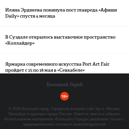
Иляна Эрднеева покинула пост главреда «Афиши
Daily» спустя 4 месяца
В Суздале открылось выставочное пространство
«Коллайдер»
Ярмарка современного искусства Port Art Fair
пройдет с 15 по 18 мая в «Севкабеле»
18+
©
2026
Большой город. Городской интернет-сайт bg.ru. Москва,
Петербург и крупные города России. Новости, места и события.
Использование материалов «Большого Города» разрешено только с
предварительного согласия правообладателей.