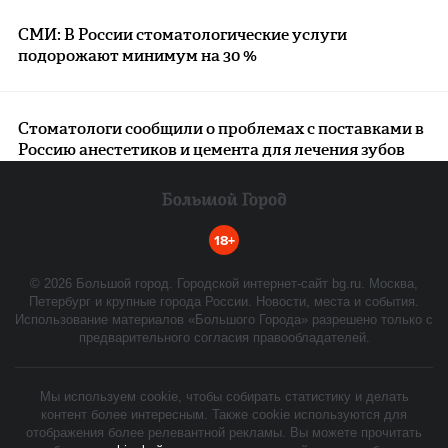
СМИ: В России стоматологические услуги
подорожают минимум на 30 %
Стоматологи сообщили о проблемах с поставками в
Россию анестетиков и цемента для лечения зубов
18+
©
2026
Большой город. Городской интернет-сайт bg.ru. Москва,
Петербург и крупные города России. Новости, места и события.
Использование материалов «Большого Города» разрешено только с
предварительного согласия правообладателей.
Мы используем cookie, чтобы собирать статистику и делать
контент более интересным. Также cookie используются для
отображения более релевантной рекламы. Вы можете прочитать