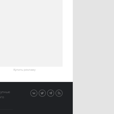
Купить рекламу
рупные
VK
Twitter
Telegram
RSS
ого