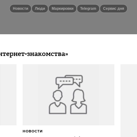
новости
люди
маркировки
telegram
Сервис дня
нтернет-знакомства»
НОВОСТИ