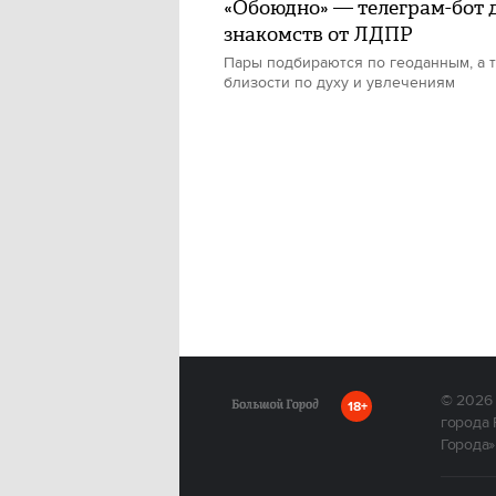
«Обоюдно» — телеграм-бот 
знакомств от ЛДПР
Пары подбираются по геоданным, а 
близости по духу и увлечениям
© 2026
18+
города 
Города»