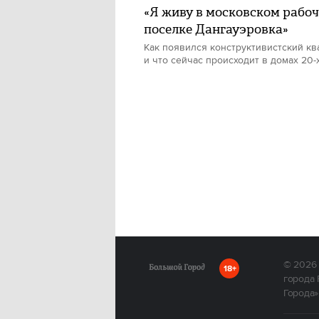
«Я живу в московском рабо
поселке Дангауэровка»
Как появился конструктивистский кв
и что сейчас происходит в домах 20-
© 2026
18+
города 
Города»