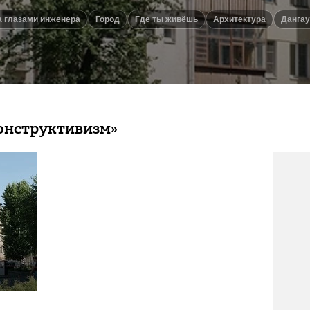
ва глазами инженера
город
Где ты живёшь
Архитектура
Данга
онструктивизм»