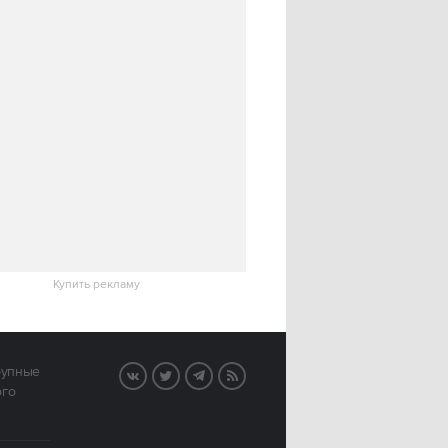
Купить рекламу
рупные
VK
Twitter
Telegram
RSS
ого