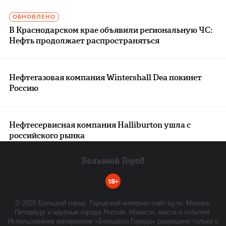
ОБНОВЛЕНО
В Краснодарском крае объявили региональную ЧС:
Нефть продолжает распространяться
Нефтегазовая компания Wintershall Dea покинет
Россию
Нефтесервисная компания Halliburton ушла с
российского рынка
18+
©
2026
Большой город. Городской интернет-сайт bg.ru. Москва,
Петербург и крупные города России. Новости, места и события.
Использование материалов «Большого Города» разрешено только с