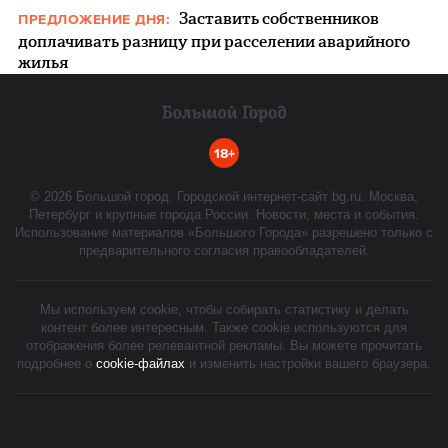
Заставить собственников
ПРЕДЛОЖЕНИЕ ДНЯ:
доплачивать разницу при расселении аварийного
жилья
18+
©
2026
Большой город. Городской интернет-сайт bg.ru. Москва,
Петербург и крупные города России. Новости, места и события.
Использование материалов «Большого Города» разрешено только с
предварительного согласия правообладателей.
Мы используем cookie, чтобы собирать статистику и делать
контент более интересным. Также cookie используются для
отображения более релевантной рекламы. Вы можете прочитать
подробнее о
cookie-файлах
и изменить настройки вашего браузера.