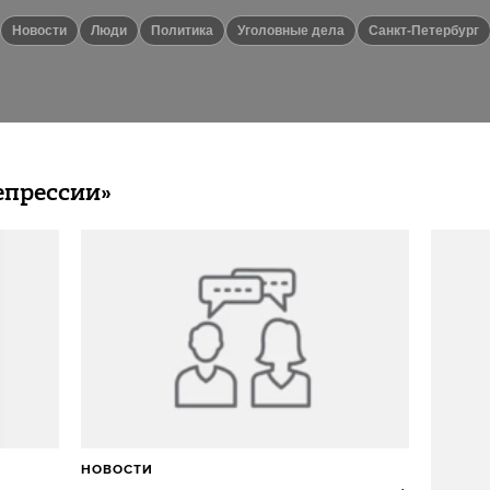
новости
люди
политика
уголовные дела
Санкт-Петербург
епрессии»
НОВОСТИ