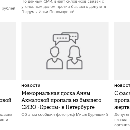
По данным СМИ, визит силовиков связан с
уголовным делом против бывшего депутата
ч рублей
Госдумы Ильи Пономарева*
НОВОСТИ
НОВОС
Мемориальная доска Анны
С фас
овой
Ахматовой пропала из бывшего
пропа
СИЗО «Кресты» в Петербурге
жертв
адвокат
Об этом сообщил фотограф Миша Бурлацкий
Депутат
асти
назвал 
организ