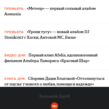
«Метеор» — первый сольный альбом
ПРЕМЬЕРА:
Asenssia
«Урони тусу» — новый альбом DJ
ПРЕМЬЕРА:
Stonik1917 с Хаски, Антохой МС, Бизае
Первый клип Afelia, вдохновленный
ВИДЕО ДНЯ:
фильмом Альбера Ламориса «Красный Шар»
Сборник Даши Благовой «Оттолкнуться
КНИГА ДНЯ:
от паузы: 7 новелл о любви, помощи и надежде»
18+