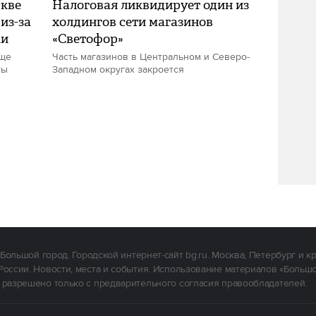
скве
Налоговая ликвидирует один из
из-за
холдингов сети магазинов
ки
«Светофор»
еще
Часть магазинов в Центральном и Северо-
ты
Западном округах закроется
Большой город. Городской интернет-сайт bg.ru. Москва, Петербург и к
России. Новости, места и события. Использование материалов «Больш
 разрешено только с предварительного согласия правообладателей.