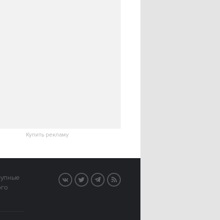
Купить рекламу
рупные
VK
Twitter
Telegram
RSS
ого