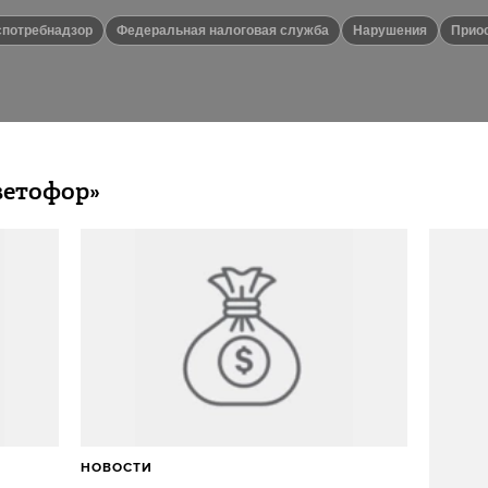
оспотребнадзор
Федеральная налоговая служба
Нарушения
при
ветофор»
НОВОСТИ