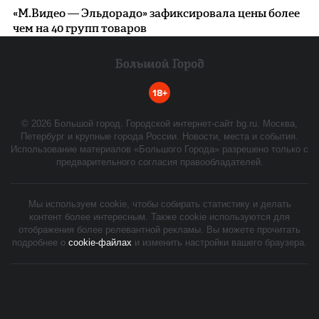
«М.Видео — Эльдорадо» зафиксировала цены более
чем на 40 групп товаров
18+
©
2026
Большой город. Городской интернет-сайт bg.ru. Москва,
Петербург и крупные города России. Новости, места и события.
Использование материалов «Большого Города» разрешено только с
предварительного согласия правообладателей.
Мы используем cookie, чтобы собирать статистику и делать
контент более интересным. Также cookie используются для
отображения более релевантной рекламы. Вы можете прочитать
подробнее о
cookie-файлах
и изменить настройки вашего браузера.