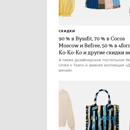
СКИДКИ
90 % в Byssfit, 70 % в Cocos
Moscow и Befree, 50 % в 4for
Ko-Ko-Ko и другие скидки н
А также дизайнерское постельное б
Unika x Tkano и зимняя коллекция «
мячей»