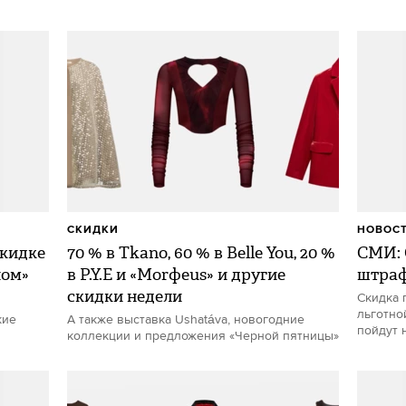
СКИДКИ
НОВОС
скидке
70 % в Tkano, 60 % в Belle You, 20 %
СМИ: 
ном»
в P.Y.E и «Morфeus» и другие
штраф
скидки недели
Скидка 
льготно
кие
А также выставка Ushatáva, новогодние
пойдут 
коллекции и предложения «Черной пятницы»