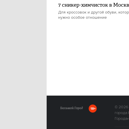
7 сникер-химчисток в Моск
Для кроссовок и другой обуви, кото
нужно особое отношение
© 2026
18+
города 
Города»