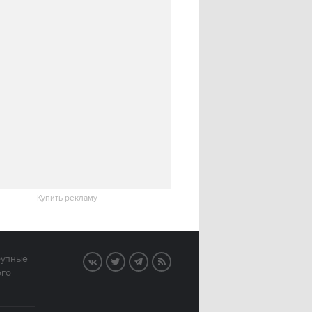
Купить рекламу
рупные
VK
Twitter
Telegram
RSS
ого