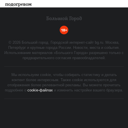
подогревом
18+
©
2026
Большой город. Городской интернет-сайт bg.ru. Москва,
Петербург и крупные города России. Новости, места и события.
Использование материалов «Большого Города» разрешено только с
предварительного согласия правообладателей.
Мы используем cookie, чтобы собирать статистику и делать
контент более интересным. Также cookie используются для
отображения более релевантной рекламы. Вы можете прочитать
подробнее о
cookie-файлах
и изменить настройки вашего браузера.