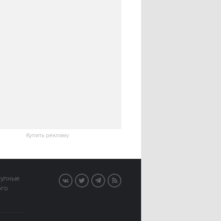
Купить рекламу
рупные
VK
Twitter
Telegram
RSS
ого