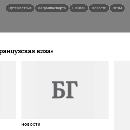
путешествия
Загранпаспорта
Шенген
новости
Визы
ранцузская виза»
НОВОСТИ