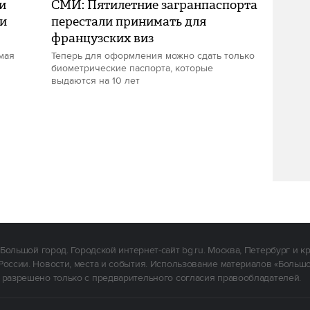
и
СМИ: Пятилетние загранпаспорта
ли
перестали принимать для
французских виз
мая
Теперь для оформления можно сдать только
биометрические паспорта, которые
выдаются на 10 лет
Большой город. Городской интернет-сайт bg.ru. Москва, Петербург и к
России. Новости, места и события. Использование материалов «Больш
 разрешено только с предварительного согласия правообладателей.