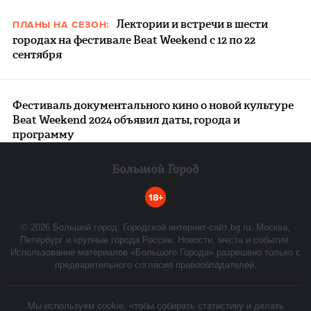
Лектории и встречи в шести
ПЛАНЫ НА СЕЗОН:
городах на фестивале Beat Weekend с 12 по 22
сентября
Фестиваль документального кино о новой культуре
Beat Weekend 2024 объявил даты, города и
программу
18+
©
2026
Большой город. Городской интернет-сайт bg.ru. Москва,
Петербург и крупные города России. Новости, места и события.
Использование материалов «Большого Города» разрешено только с
предварительного согласия правообладателей.
Мы используем cookie, чтобы собирать статистику и делать