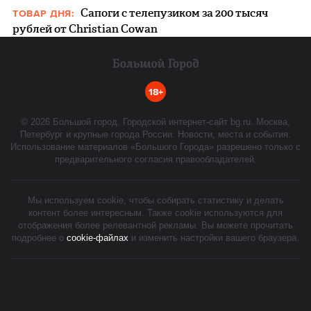
Сапоги с телепузиком за 200 тысяч
ТОВАР ДНЯ:
рублей от Christian Cowan
18+
©
2026
Большой город. Городской интернет-сайт bg.ru. Москва,
Петербург и крупные города России. Новости, места и события.
Использование материалов «Большого Города» разрешено только с
предварительного согласия правообладателей.
Мы используем cookie, чтобы собирать статистику и делать
контент более интересным. Также cookie используются для
отображения более релевантной рекламы. Вы можете прочитать
подробнее о
cookie-файлах
и изменить настройки вашего браузера.