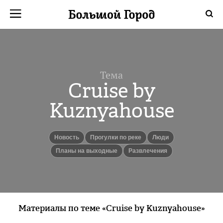
Тема
Cruise by
Kuznyahouse
Новость
прогулки по реке
люди
Планы на выходные
Развлечения
Материалы по теме «Cruise by Kuznyahouse»