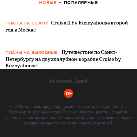
НОВЫЕ
ПОПУЛЯРНЫЕ
Cruise II by Kuznyahouse второй
ПЛАНЫ НА СЕЗОН:
год в Москве
Путешествие по Санкт-
ПЛАНЫ НА ВЫХОДНЫЕ:
Петербургу на двухпалубном корабле Cruise by
Kuznyahouse
18+
©
2026
Большой город. Городской интернет-сайт bg.ru. Москва,
Петербург и крупные города России. Новости, места и события.
Использование материалов «Большого Города» разрешено только с
предварительного согласия правообладателей.