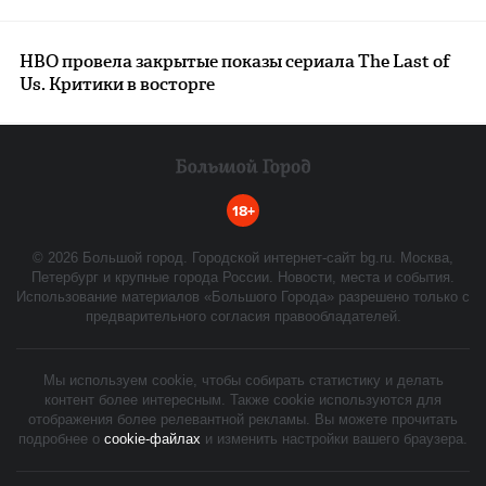
HBO провела закрытые показы сериала The Last of
Us. Критики в восторге
18+
©
2026
Большой город. Городской интернет-сайт bg.ru. Москва,
Петербург и крупные города России. Новости, места и события.
Использование материалов «Большого Города» разрешено только с
предварительного согласия правообладателей.
Мы используем cookie, чтобы собирать статистику и делать
контент более интересным. Также cookie используются для
отображения более релевантной рекламы. Вы можете прочитать
подробнее о
cookie-файлах
и изменить настройки вашего браузера.