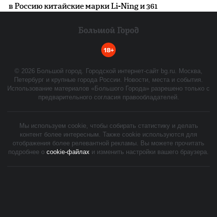
в Россию китайские марки Li-Ning и 361
18+
©
2026
Большой город. Городской интернет-сайт bg.ru. Москва,
Петербург и крупные города России. Новости, места и события.
Использование материалов «Большого Города» разрешено только с
предварительного согласия правообладателей.
Мы используем cookie, чтобы собирать статистику и делать
контент более интересным. Также cookie используются для
отображения более релевантной рекламы. Вы можете прочитать
подробнее о
cookie-файлах
и изменить настройки вашего браузера.