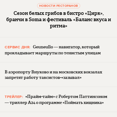
НОВОСТИ РЕСТОРАНОВ
Сезон белых грибов в бистро «Цирк»,
бранчи в Soma и фестиваль «Баланс вкуса и
ритма»
Geuneullo — навигатор, который
СЕРВИС ДНЯ:
прокладывает маршруты по тенистым улицам
В аэропорту Внуково и на московских вокзалах
запретят работу таксистов-«зазывал»
«Прайм-тайм» с Робертом Паттинсоном
ТРЕЙЛЕР:
— триллер A24 о программе «Поймать хищника»