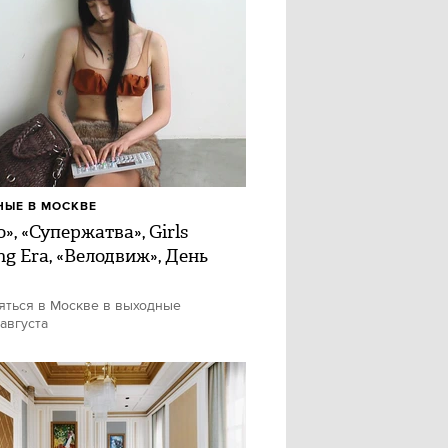
ЫЕ В МОСКВЕ
», «Супержатва», Girls
ng Era, «Велодвиж», День
яться в Москве в выходные
 августа