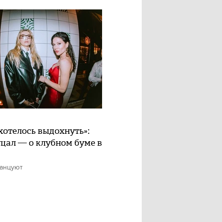
хотелось выдохнуть»:
цал — о клубном буме в
танцуют