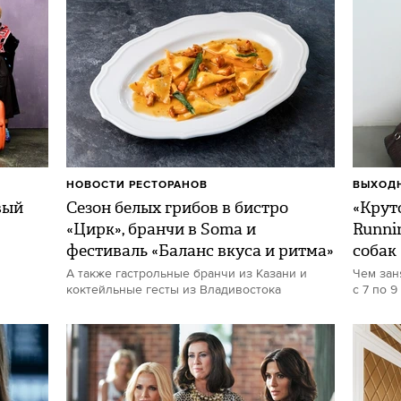
НОВОСТИ РЕСТОРАНОВ
ВЫХОДН
вый
Сезон белых грибов в бистро
«Круто
«Цирк», бранчи в Soma и
Runni
фестиваль «Баланс вкуса и ритма»
собак
А также гастрольные бранчи из Казани и
Чем зан
коктейльные гесты из Владивостока
с 7 по 9