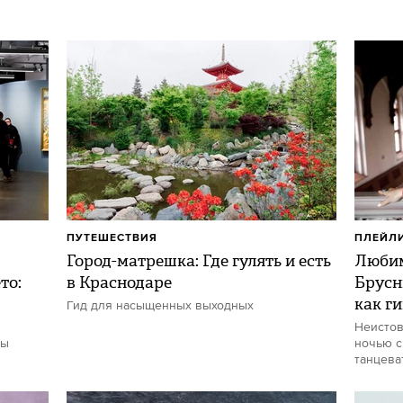
ПУТЕШЕСТВИЯ
ПЛЕЙЛ
Город-матрешка: Где гулять и есть
Любим
то:
в Краснодаре
Брусн
как г
Гид для насыщенных выходных
Неистов
ты
ночью с
танцева