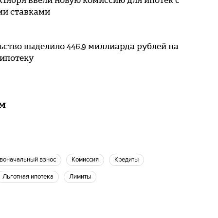
ктября ввели новую комиссию для ипотек с
и ставками
ство выделило 446,9 миллиарда рублей на
 ипотеку
ам
рвоначальный взнос
Комиссия
Кредиты
Льготная ипотека
лимиты