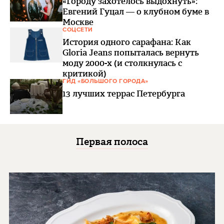
«Городу захотелось выдохнуть»:
Евгений Гуцал — о клубном буме в
Москве
СОЦСЕТИ
История одного сарафана: Как
Gloria Jeans попыталась вернуть
моду 2000-х (и столкнулась с
критикой)
ГИД «БОЛЬШОГО ГОРОДА»
13 лучших террас Петербурга
Первая полоса