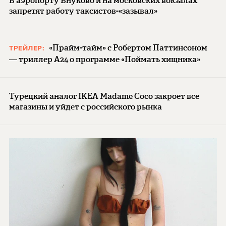
В аэропорту Внуково и на московских вокзалах
запретят работу таксистов-«зазывал»
«Прайм-тайм» с Робертом Паттинсоном
ТРЕЙЛЕР:
— триллер A24 о программе «Поймать хищника»
Турецкий аналог IKEA Madame Coco закроет все
магазины и уйдет с российского рынка