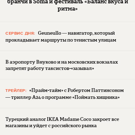
бранчи в Soma и фестиваль «Баланс вкуса и
ритма»
Geuneullo — навигатор, который
СЕРВИС ДНЯ:
прокладывает маршруты по тенистым улицам
В аэропорту Внуково и на московских вокзалах
запретят работу таксистов-«зазывал»
«Прайм-тайм» с Робертом Паттинсоном
ТРЕЙЛЕР:
— триллер A24 о программе «Поймать хищника»
Турецкий аналог IKEA Madame Coco закроет все
магазины и уйдет с российского рынка