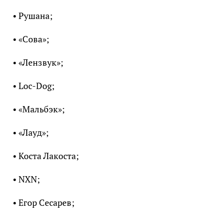
• Рушана;
• «Сова»;
• «Лензвук»;
• Loc-Dog;
• «Мальбэк»;
• «Лауд»;
• Коста Лакоста;
• NXN;
• Егор Сесарев;