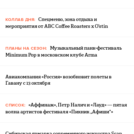
Спецменю, зона отдыха и
КОЛЛАБ ДНЯ:
мероприятия от ABC Coffee Roasters x O’stin
Музыкальный панк-фестиваль
ПЛАНЫ НА СЕЗОН:
Minimum Pop в московском клубе Arma
Авиакомпания «Россия» возобновит полеты в
Гавану с 13 октября
«Аффинаж», Петр Налич и «Лауд» — пятая
СПИСОК:
волна артистов фестиваля «Пикник „Афиши“»
Сибирская ярмарка современного искусства Scan