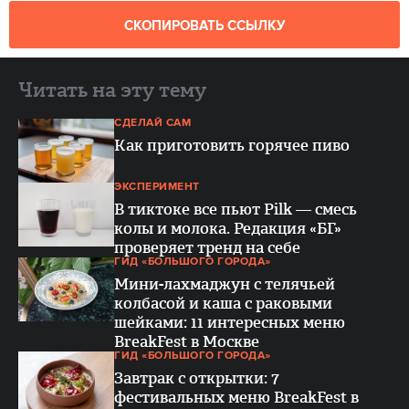
СКОПИРОВАТЬ ССЫЛКУ
Читать на эту тему
СДЕЛАЙ САМ
Как приготовить горячее пиво
ЭКСПЕРИМЕНТ
В тиктоке все пьют Pilk — смесь
колы и молока. Редакция «БГ»
проверяет тренд на себе
ГИД «БОЛЬШОГО ГОРОДА»
Мини-лахмаджун с телячьей
колбасой и каша с раковыми
шейками: 11 интересных меню
BreakFest в Москве
ГИД «БОЛЬШОГО ГОРОДА»
Завтрак с открытки: 7
фестивальных меню BreakFest в