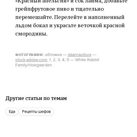
«Красный апельсин» и сок лайма, добавьте
грейпфрутовое пиво и тщательно
перемешайте. Перелейте в наполненный
льдом бокал и украсьте веточкой красной
смородины.
обложка —
daarnautova
—
ФОТОГРАФИИ:
stock
.
adobe.com
, 1, 2, 3, 4, 5 — White Rabbit
Family/Hoegaarden
Другие статьи по темам
еда
Рецепты шефов