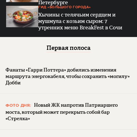
Петербурге
ГИД «БОЛЬШОГО ГОРОДА»
Хычины с телячьим сердцем и
мушмула с козьим сыром: 7
утренних меню BreakFest в Сочи
Первая полоса
Фанаты «Гарри Поттера» добились изменения
маршрута энергокабеля, чтобы сохранить «могилу»
Добби
Новый ЖК напротив Патриаршего
ФОТО ДНЯ:
моста, который может перекрыть собой бар
«Стрелка»