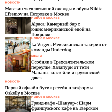
НОВОСТИ
Магазин эксклюзивной одежды и обуви Nikita
Efremov на Петровке в Москве
НОВОЕ В МОСКВЕ
Alpaca: Камерный бар с
южноамериканской едой на
Покровке
НОВОЕ В МОСКВЕ
La Virgen: Мексиканская такерия от
команды Underdog
МЕСТО
Особняк в Трехсвятительском
переулке: Хачапури от тети
Мананы, коктейли и грузинский
джаз
НОВОСТИ
Первый офлайн-бутик ресейл-платформы
Oskelly в Москве
НОВОЕ В МОСКВЕ
Гранд-кафе «Шануар»: Шарм
французского кафе на Тверском