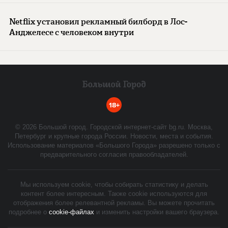
Netflix установил рекламный билборд в Лос-
Анджелесе с человеком внутри
18+
©
2026
Большой город. Городской интернет-сайт bg.ru. Москва,
Петербург и крупные города России. Новости, места и события.
Использование материалов «Большого Города» разрешено только с
предварительного согласия правообладателей.
Мы используем cookie, чтобы собирать статистику и делать
контент более интересным. Также cookie используются для
отображения более релевантной рекламы. Вы можете прочитать
подробнее о
cookie-файлах
и изменить настройки вашего браузера.