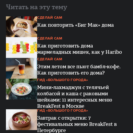
Читать на эту тему
СДЕЛАЙ САМ
Как повторить «Биг Мак» дома
СДЕЛАЙ САМ
Как приготовить дома
мармеладных мишек, как у Haribo
СДЕЛАЙ САМ
Этим летом все пьют бамбл-кофе.
Как приготовить его дома?
ГИД «БОЛЬШОГО ГОРОДА»
Мини-лахмаджун с телячьей
колбасой и каша с раковыми
шейками: 11 интересных меню
BreakFest в Москве
ГИД «БОЛЬШОГО ГОРОДА»
Завтрак с открытки: 7
фестивальных меню BreakFest в
Петербурге