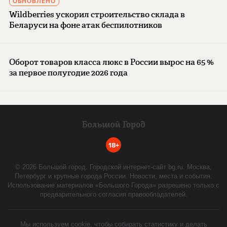
ОБНОВЛЕНО
Wildberries ускорил строительство склада в
Беларуси на фоне атак беспилотников
Оборот товаров класса люкс в России вырос на 65 %
за первое полугодие 2026 года
18+
©
2026
Большой город. Городской интернет-сайт bg.ru. Москва,
Петербург и крупные города России. Новости, места и события.
Использование материалов «Большого Города» разрешено только с
предварительного согласия правообладателей.
Мы используем cookie, чтобы собирать статистику и делать