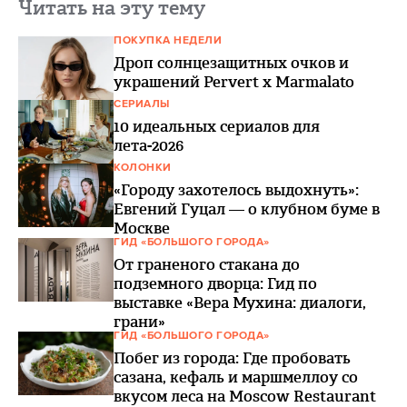
Читать на эту тему
ПОКУПКА НЕДЕЛИ
Дроп солнцезащитных очков и
украшений Pervert x Marmalato
СЕРИАЛЫ
10 идеальных сериалов для
лета-2026
КОЛОНКИ
«Городу захотелось выдохнуть»:
Евгений Гуцал — о клубном буме в
Москве
ГИД «БОЛЬШОГО ГОРОДА»
От граненого стакана до
подземного дворца: Гид по
выставке «Вера Мухина: диалоги,
грани»
ГИД «БОЛЬШОГО ГОРОДА»
Побег из города: Где пробовать
сазана, кефаль и маршмеллоу со
вкусом леса на Мoscow Restaurant