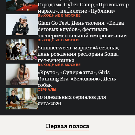
Городом», Cyber Camp, «Провокатор
маркет», пятилетие «Публики»
ВЫХОДНЫЕ В МОСКВЕ
Glam Go Fest, День тюленя, «Битва
беговых клубов», фестиваль
экспериментальной импровизации
ВЫХОДНЫЕ В МОСКВЕ
Summerween, маркет «4 сезона»,
день рождения ресторана Soma,
пет-вечеринка
ВЫХОДНЫЕ В МОСКВЕ
«Круто», «Супержатва», Girls
Running Era, «Велодвиж», День
собак
СЕРИАЛЫ
10 идеальных сериалов для
лета-2026
Первая полоса