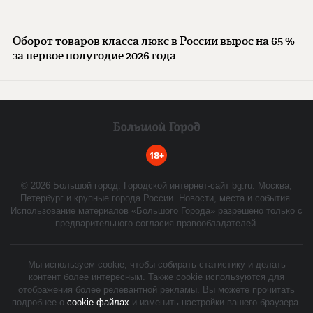
Оборот товаров класса люкс в России вырос на 65 %
за первое полугодие 2026 года
18+
©
2026
Большой город. Городской интернет-сайт bg.ru. Москва,
Петербург и крупные города России. Новости, места и события.
Использование материалов «Большого Города» разрешено только с
предварительного согласия правообладателей.
Мы используем cookie, чтобы собирать статистику и делать
контент более интересным. Также cookie используются для
отображения более релевантной рекламы. Вы можете прочитать
подробнее о
cookie-файлах
и изменить настройки вашего браузера.