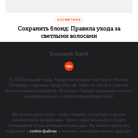
КОСМЕТИКА
Сохранить блонд: Правила ухода за
светлыми волосами
18+
©
2026
Большой город. Городской интернет-сайт bg.ru. Москва,
Петербург и крупные города России. Новости, места и события.
Использование материалов «Большого Города» разрешено только с
предварительного согласия правообладателей.
Мы используем cookie, чтобы собирать статистику и делать
контент более интересным. Также cookie используются для
отображения более релевантной рекламы. Вы можете прочитать
подробнее о
cookie-файлах
и изменить настройки вашего браузера.