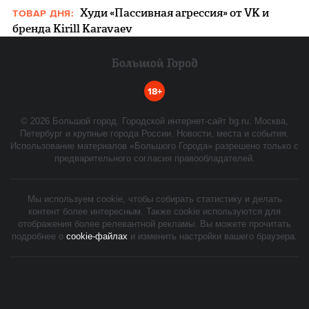
Худи «Пассивная агрессия» от VK и
ТОВАР ДНЯ:
бренда Kirill Karavaev
18+
©
2026
Большой город. Городской интернет-сайт bg.ru. Москва,
Петербург и крупные города России. Новости, места и события.
Использование материалов «Большого Города» разрешено только с
предварительного согласия правообладателей.
Мы используем cookie, чтобы собирать статистику и делать
контент более интересным. Также cookie используются для
отображения более релевантной рекламы. Вы можете прочитать
подробнее о
cookie-файлах
и изменить настройки вашего браузера.