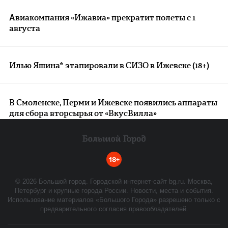
Авиакомпания «Ижавиа» прекратит полеты с 1
августа
Илью Яшина* этапировали в СИЗО в Ижевске (18+)
В Смоленске, Перми и Ижевске появились аппараты
для сбора вторсырья от «ВкусВилла»
18+
©
2026
Большой город. Городской интернет-сайт bg.ru. Москва,
Петербург и крупные города России. Новости, места и события.
Использование материалов «Большого Города» разрешено только с
предварительного согласия правообладателей.