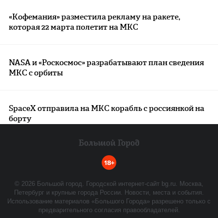
«Кофемания» разместила рекламу на ракете,
которая 22 марта полетит на МКС
NASA и «Роскосмос» разрабатывают план сведения
МКС с орбиты
SpaceX отправила на МКС корабль с россиянкой на
борту
18+
©
2026
Большой город. Городской интернет-сайт bg.ru. Москва,
Петербург и крупные города России. Новости, места и события.
Использование материалов «Большого Города» разрешено только с
предварительного согласия правообладателей.