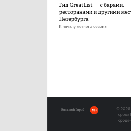
Гид GreatList — с барами,
ресторанами и другими ме
Петербурга
К началу летнего сезона
© 2026
18+
города 
Города»