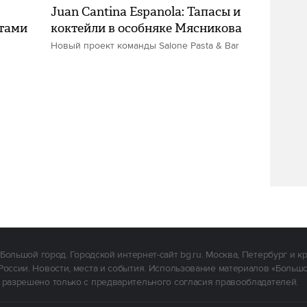
Juan Cantina Espanola: Тапасы и
стами
коктейли в особняке Мясникова
Новый проект команды Salone Pasta & Bar
Большой город. Городской интернет-сайт bg.ru. Москва, Петербург и к
России. Новости, места и события. Использование материалов «Больш
 разрешено только с предварительного согласия правообладателей.