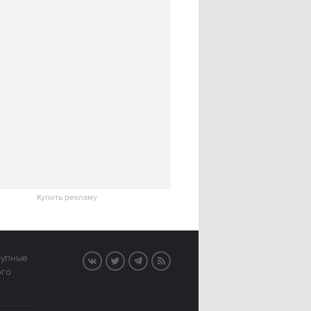
Купить рекламу
рупные
VK
Twitter
Telegram
RSS
ого