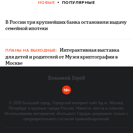
НОВЫЕ
ПОПУЛЯРНЫЕ
В России три крупнейших банка остановили выдачу
семейной ипотеки
Интерактивная выставка
ПЛАНЫ НА ВЫХОДНЫЕ:
для детей и родителей от Музея криптографии в
Москве
18+
©
2026
Большой город. Городской интернет-сайт bg.ru. Москва,
Петербург и крупные города России. Новости, места и события.
Использование материалов «Большого Города» разрешено только с
предварительного согласия правообладателей.