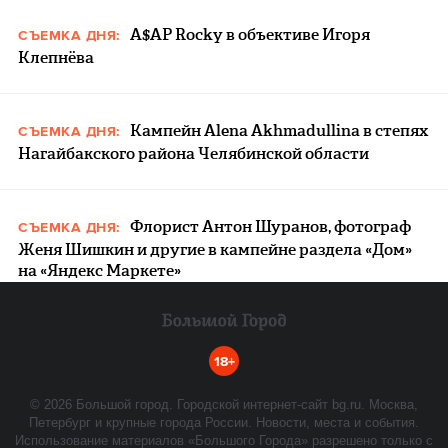
A$AP Rocky в объективе Игоря
СЪЕМКА ДНЯ:
Клепнёва
Кампейн Alena Akhmadullina в степях
СЪЕМКА ДНЯ:
Нагайбакского района Челябинской области
Флорист Антон Шуранов, фотограф
СЪЕМКА ДНЯ:
Женя Шишкин и другие в кампейне раздела «Дом»
на «Яндекс Маркете»
18+
©
2026
Большой город. Городской интернет-сайт bg.ru. Москва,
Петербург и крупные города России. Новости, места и события.
Использование материалов «Большого Города» разрешено только с