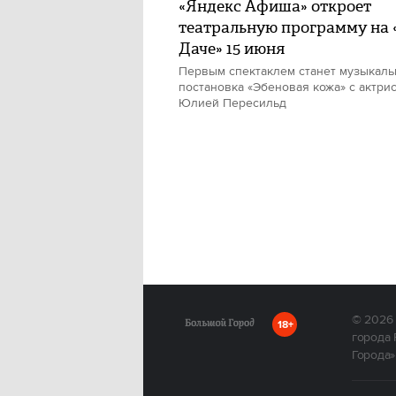
«Яндекс Афиша» откроет
театральную программу на
Даче» 15 июня
Первым спектаклем станет музыкаль
постановка «Эбеновая кожа» с актри
Юлией Пересильд
© 2026
18+
города 
Города»