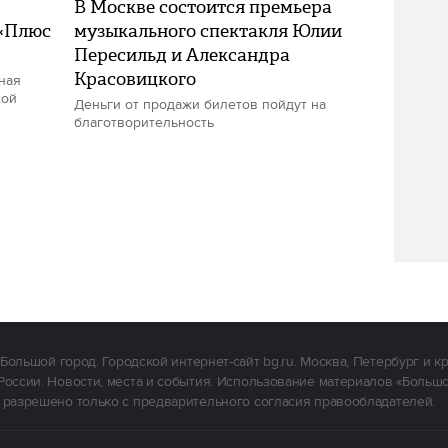
В Москве состоится премьера
 «Плюс
музыкального спектакля Юлии
Пересильд и Александра
Красовицкого
ная
сой
Деньги от продажи билетов пойдут на
благотворительность
Большой город. Городской интернет-сайт bg.ru. Москва, Петербург и к
России. Новости, места и события. Использование материалов «Больш
 разрешено только с предварительного согласия правообладателей.