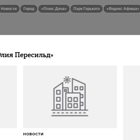
новости
город
«Плюс Дача»
Парк Горького
«Яндекс Афиша»
лия Пересильд»
НОВОСТИ