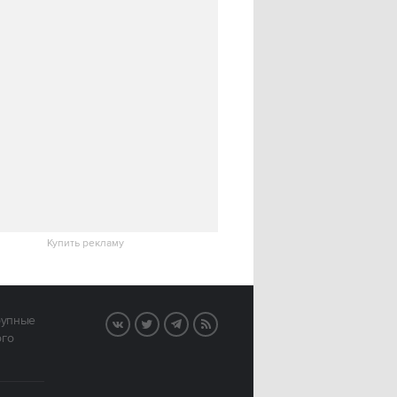
Купить рекламу
рупные
VK
Twitter
Telegram
RSS
ого