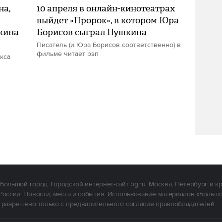
на,
10 апреля в онлайн-кинотеатрах
выйдет «Пророк», в котором Юра
кина
Борисов сыграл Пушкина
Писатель (и Юра Борисов соответственно) в
фильме читает рэп
кса
Большой город. Городской интернет-сайт bg.ru. Москва, Петербург и к
России. Новости, места и события. Использование материалов «Больш
 разрешено только с предварительного согласия правообладателей.