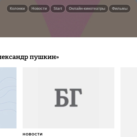
колонки
новости
Start
онлайн-кинотеатры
фильмы
лександр пушкин»
НОВОСТИ