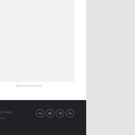
Купить рекламу
рупные
VK
Twitter
Telegram
RSS
ого