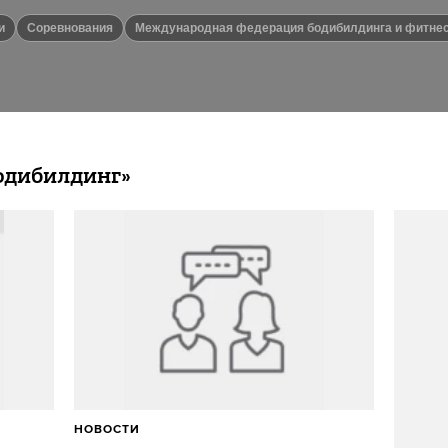
и
Соревнования
Международная федерация бодибилдинга и фитне
одибилдинг»
НОВОСТИ