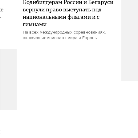
о
Бодибилдерам России и Беларуси
хе
вернули право выступать под
»
национальными флагами и с
гимнами
На всех международных соревнованиях,
включая чемпионаты мира и Европы
м