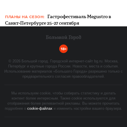
Гастрофестиваль Megustro в
ПЛАНЫ НА СЕЗОН:
Санкт-Петербурге 25–27 сентября
18+
©
2026
Большой город. Городской интернет-сайт bg.ru. Москва,
Петербург и крупные города России. Новости, места и события.
Использование материалов «Большого Города» разрешено только с
предварительного согласия правообладателей.
Мы используем cookie, чтобы собирать статистику и делать
контент более интересным. Также cookie используются для
отображения более релевантной рекламы. Вы можете прочитать
подробнее о
cookie-файлах
и изменить настройки вашего браузера.